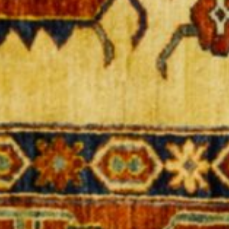
Verkäufer, vertreten durch den Auktionator, der den
Objektpreis in die Höhe treiben will und den Bietern,
die das Objekt zu einem möglichst geringen Preis
erwerben wollen. Die Rolle der nicht bietenden
Zuschauer, die vor allem unterhalten werden wollen,
ist auch nicht zu unterschätzen. Die Qualität einer
Auktion steht und fällt mit der Persönlichkeit des
Auktionators.
Buchen Sie daher einen professionellen
Auktionator für Ihre Versteigerung.
UNSERE SOCIAL MEDIA KANÄLE