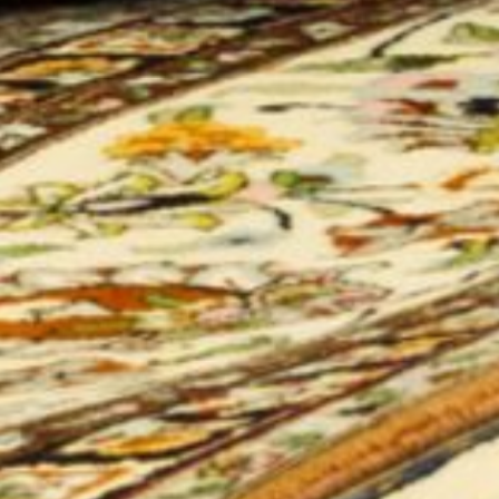
stets bemüht haben, beste Qualität an den Mann zu
bringen.
H. Wernicke: "Jeder Orientteppich ist ein vollendetes
Kunstwerk, einzigartig in seinen Mustern und
Farbgebungen. Es sind Schätze aus einer anderen Zeit".
Durch den technischen Fortschritt ist es uns möglich
Ihre Teppiche auf fortschrittliche Art und Weise zu
verkaufen. Durch das Nutzen der neuen Medien
(Internet, Facebook, Apps), können unsere Kunden auf
viele verschiedene Arten ihre Teppiche bei uns
ersteigern. Profis auf jedem Gebiet. Unser Team besteht
aus hauseigenen Sachverständigen, Kaufmännern und
Auktionatoren, die ihre Talente zum Einsatz bringen
auf eine gezielte Geschäftsstrategie.