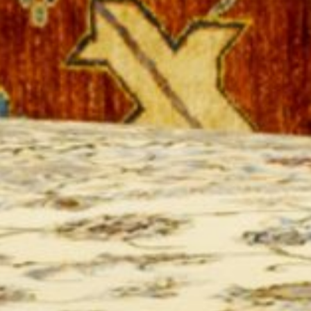
Instagram:
@auktionshaus_agrippina
TikTok:
@auktionshaus.agrippina
YouTube:
@auktionshausagrippina65
Wenn Sie noch Fragen haben, kontaktieren Sie uns
und sichern Sie sich Ihre unverbindliche
Serviceberatung!