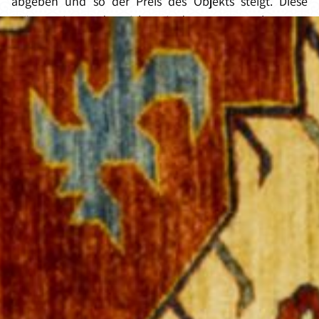
abgeben und so der Preis des Objekts steigt. Diese
Präsentation endet nicht mit dem ersten Gebot: Um
den Preis in die Höhe zu treiben, wird sie so lange
fortgeführt, bis einer der Bietenden den Zuschlag
erhält. Wann setzt man einen professionellen
Auktionator ein?
Jede Versteigerung erfordert die Beteiligung eines
Auktionators. Ob ein Nachlass oder ein Objekt für einen
guten Zweck versteigert werden soll oder es sich bei
der Auktion um eine Marketingveranstaltung auf einer
Messe handelt – ein guter Auktionator ist hier
essentiell. Er muss ein Gespür für das Publikum haben,
auf humorvolle Art und Weise mit ihm interagieren und
muss, während die allgemeine Anspannung steigt,
immer den Überblick behalten.
Eine Auktion ist ein kleiner Wettkampf zwischen dem