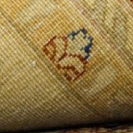
AUKTIONSHAUS AGRIPPINA
Wir, das Auktionshaus Agrippina, möchten uns Ihnen
gerne vorstellen.
Wir führen jedes Jahr bis zu 4 verschiedene
Auktionen/Versteigerungen selbstständig durch.
Spezialisiert vor allem im Bereich der Orientteppiche.
Unser Team besteht aus hauseigenen
Sachverständigen, Kaufmännern und Auktionatoren
die ihre Talente auf eine gezielte Geschäftsstrategie
zum Einsatz bringen. Unser Hauseigener Auktionator
Herr H. Wernicke stammt in der 5. Generation aus einer
großen Kunst & Antiquitäten Händler Familie, die sich